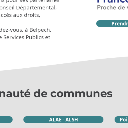
ais pour ses partenaires
Conseil Départemental,
ccès aux droits,
Prendr
ndez-vous, à Belpech,
e Services Publics et
nauté de communes
ALAE - ALSH
Poi