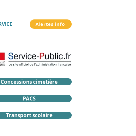
RVICE
Alertes info
Concessions cimetière
PACS
Transport scolaire