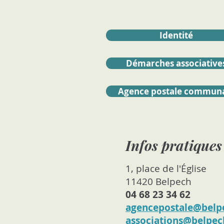
Identité
Démarches associative
Agence postale commun
Infos pratiques
1, place de l'Église
11420 Belpech
04
68
23
34
62
agencepostale@belpe
associations@belpec