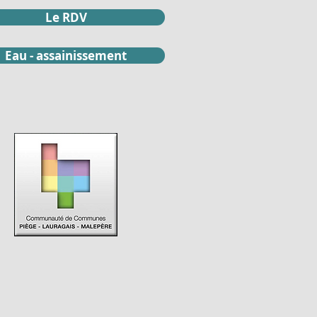
Le RDV
Eau - assainissement