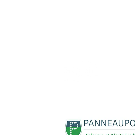
REJOIG
5, rue René Cassin
11420 BELPECH
04 68 60 60 15
mairie@belpech.fr