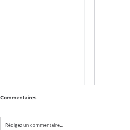
Commentaires
Flash info #2
Rédigez un commentaire...