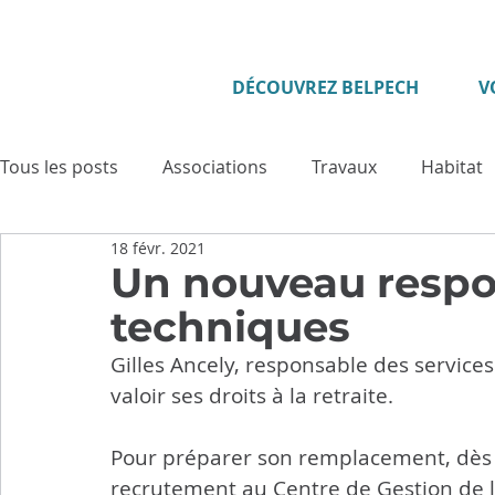
DÉCOUVREZ BELPECH
V
Tous les posts
Associations
Travaux
Habitat
18 févr. 2021
Enfance - Jeunesse
Seniors
Evénement
Un nouveau respo
techniques
Culture
Tourisme
Vie municipale
Sécuri
Gilles Ancely, responsable des services
valoir ses droits à la retraite. 
Cadre de vie
Cérémonies
Solidarité
Pat
Pour préparer son remplacement, dès l’é
recrutement au Centre de Gestion de la