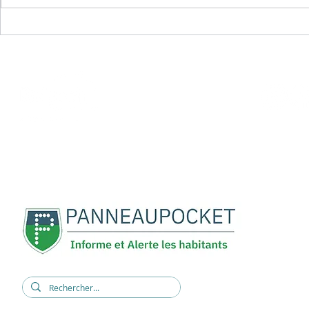
Broyage d
verts
REJOIGNEZ-NOUS :
5, rue René Cassin
11420 BELPECH
04 68 60 60 15
mairie@belpech.fr