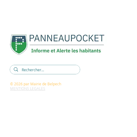
5, rue René Cassin
11420 BELPECH
04 68 60 60 15
mairie@belpech.fr
© 2026
par Mairie de Belpech
MENTIONS LEGALES