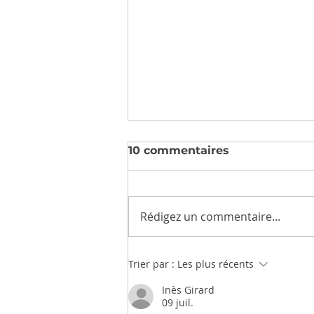
10 commentaires
Flash info #2
Rédigez un commentaire...
Trier par :
Les plus récents
Inès Girard
09 juil.