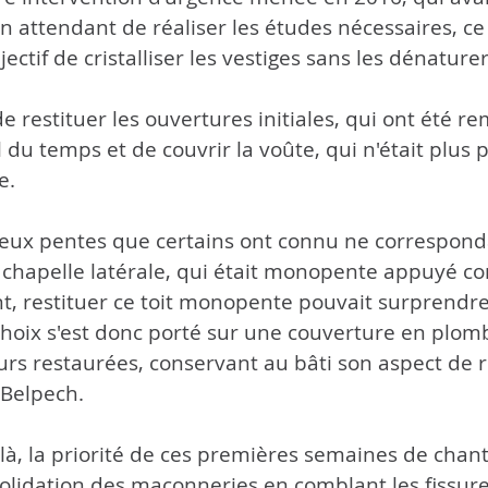
 en attendant de réaliser les études nécessaires, c
ectif de cristalliser les vestiges sans les dénaturer
 de restituer les ouvertures initiales, qui ont été r
il du temps et de couvrir la voûte, qui n'était plus 
e. 
a deux pentes que certains ont connu ne correspond
te chapelle latérale, qui était monopente appuyé co
nt, restituer ce toit monopente pouvait surprendre 
 choix s'est donc porté sur une couverture en plom
urs restaurées, conservant au bâti son aspect de r
Belpech. 
 là, la priorité de ces premières semaines de chant
olidation des maçonneries en comblant les fissure