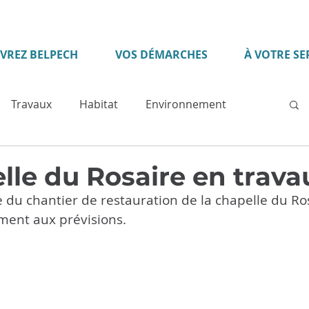
VREZ BELPECH
VOS DÉMARCHES
À VOTRE SE
Travaux
Habitat
Environnement
rs
Evénement
Action sociale
Services
lle du Rosaire en trava
du chantier de restauration de la chapelle du Ros
e municipale
Sécurité
Développement
ent aux prévisions.
Solidarité
Patrimoine
Santé