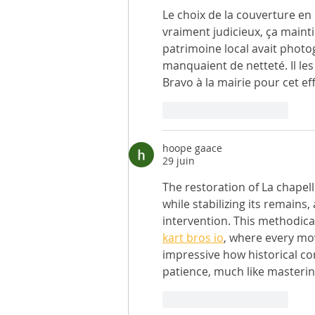
Le choix de la couverture en
vraiment judicieux, ça mainti
patrimoine local avait photog
manquaient de netteté. Il les
Bravo à la mairie pour cet ef
J'aime
Répondre
hoope gaace
29 juin
The restoration of La chapell
while stabilizing its remains
intervention. This methodica
kart bros io
, where every mov
impressive how historical co
patience, much like masterin
J'aime
Répondre