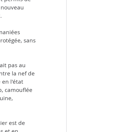
e nouveau 
. 
emaniées 
protégée, sans 
ait pas au 
ntre la nef de 
en l'état 
b, camouflée 
uine, 
ier est de 
s et en 