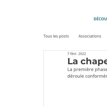
DÉCOU
Tous les posts
Associations
7 févr. 2022
Enfance - Jeunesse
Senio
La chape
La première phase 
Culture
Tourisme
Vi
déroule conformém
Cadre de vie
Cérémonies