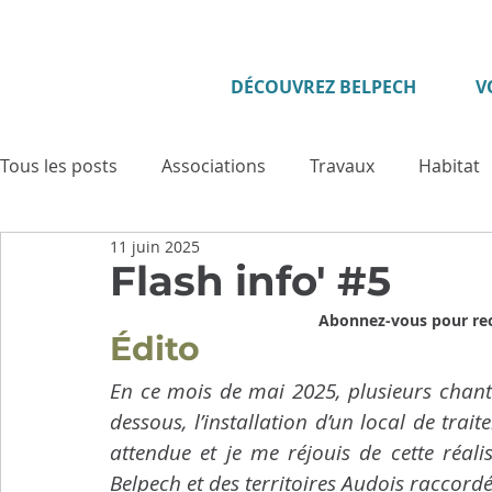
DÉCOUVREZ BELPECH
V
Tous les posts
Associations
Travaux
Habitat
11 juin 2025
Enfance - Jeunesse
Seniors
Evénement
Flash info' #5
Abonnez-vous pour rece
Édito
Culture
Tourisme
Vie municipale
Sécuri
En ce mois de mai 2025, plusieurs chant
dessous, l’installation d’un local de traite
Cadre de vie
Cérémonies
Solidarité
Pat
attendue et je me réjouis de cette réali
Belpech et des territoires Audois raccordé