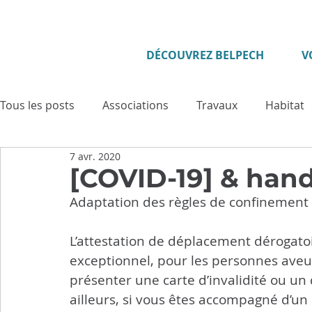
DÉCOUVREZ BELPECH
V
Tous les posts
Associations
Travaux
Habitat
7 avr. 2020
Enfance - Jeunesse
Seniors
Evénement
[COVID-19] & han
Adaptation des règles de confinement
Culture
Tourisme
Vie municipale
Sécuri
L’attestation de déplacement dérogatoir
exceptionnel, pour les personnes aveu
Cadre de vie
Cérémonies
Solidarité
Pat
présenter une carte d’invalidité ou un 
ailleurs, si vous êtes accompagné d’un a