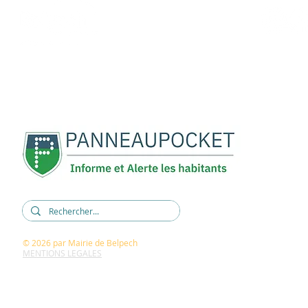
REJOIGNEZ-NOUS :
5, rue René Cassin
11420 BELPECH
04 68 60 60 15
mairie@belpech.fr
© 2026
par Mairie de Belpech
MENTIONS LEGALES