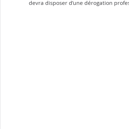
devra disposer d’une dérogation profe
Transports
Sport
Citoyenneté
Agricultu
Flash info municipal