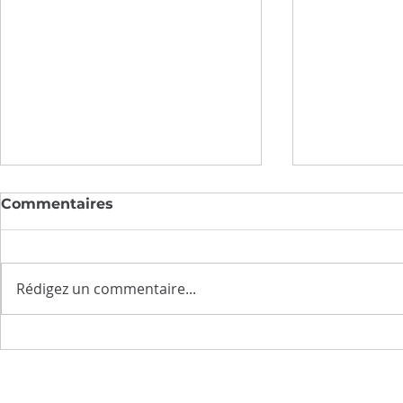
Commentaires
Rédigez un commentaire...
Belpech "Ville Prudente"
Inaugurat
de rénovat