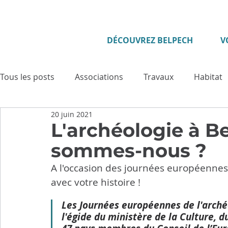
DÉCOUVREZ BELPECH
V
Tous les posts
Associations
Travaux
Habitat
20 juin 2021
Enfance - Jeunesse
Seniors
Evénement
L'archéologie à B
sommes-nous ?
Culture
Tourisme
Vie municipale
Sécuri
A l'occasion des journées européennes 
avec votre histoire !
Cadre de vie
Cérémonies
Solidarité
Pat
Les Journées européennes de l'archéo
l'égide du ministère de la Culture, du