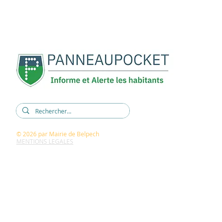
5, rue René Cassin
11420 BELPECH
04 68 60 60 15
mairie@belpech.fr
© 2026
par Mairie de Belpech
MENTIONS LEGALES