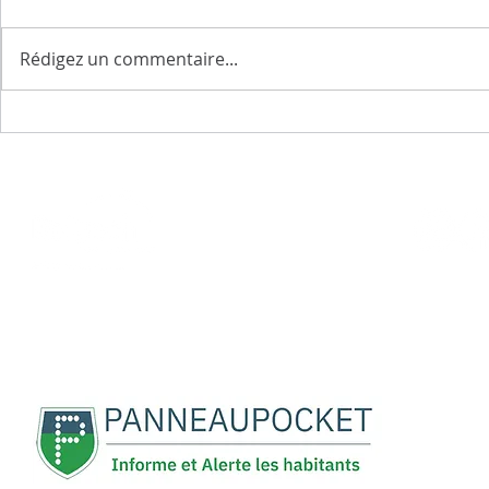
Rédigez un commentaire...
Belpech "Ville Prudente"
Sentier en
Marty
REJOIGNEZ-NOUS :
5, rue René Cassin
11420 BELPECH
04 68 60 60 15
mairie@belpech.fr