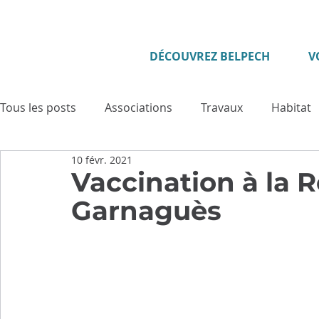
DÉCOUVREZ BELPECH
V
Tous les posts
Associations
Travaux
Habitat
10 févr. 2021
Enfance - Jeunesse
Seniors
Evénement
Vaccination à la 
Garnaguès
Culture
Tourisme
Vie municipale
Sécuri
Cadre de vie
Cérémonies
Solidarité
Pat