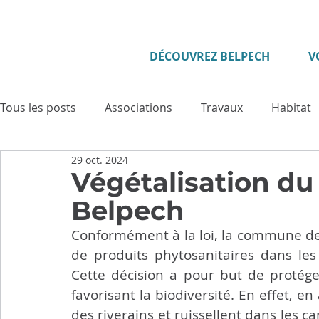
DÉCOUVREZ BELPECH
V
Tous les posts
Associations
Travaux
Habitat
29 oct. 2024
Enfance - Jeunesse
Seniors
Evénement
Végétalisation du
Belpech
Culture
Tourisme
Vie municipale
Sécuri
Conformément à la loi, la commune de 
de produits phytosanitaires dans les
Cette décision a pour but de protége
Cadre de vie
Cérémonies
Solidarité
Pat
favorisant la biodiversité. En effet, e
des riverains et ruissellent dans les 