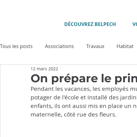
DÉCOUVREZ BELPECH
V
Tous les posts
Associations
Travaux
Habitat
12 mars 2022
Enfance - Jeunesse
Seniors
Evénement
On prépare le pri
Pendant les vacances, les employés mun
Culture
Tourisme
Vie municipale
Sécuri
potager de l'école et installé des jardin
enfants, ils ont aussi mis en place un n
maternelle, côté rue des fleurs.
Cadre de vie
Cérémonies
Solidarité
Pat