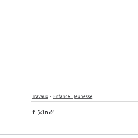
Transports
Sport
Citoyenneté
Agricultu
Flash info municipal
Travaux
Enfance - Jeunesse