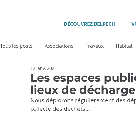
DÉCOUVREZ BELPECH
V
Tous les posts
Associations
Travaux
Habitat
12 janv. 2022
Enfance - Jeunesse
Seniors
Evénement
Les espaces publi
lieux de décharge 
Culture
Tourisme
Vie municipale
Sécuri
Nous déplorons régulièrement des dép
collecte des déchets...
Cadre de vie
Cérémonies
Solidarité
Pat