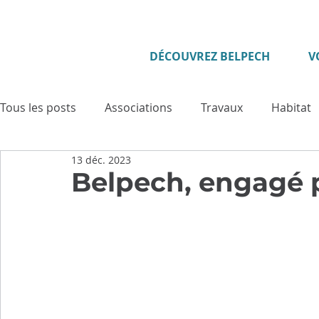
DÉCOUVREZ BELPECH
V
Tous les posts
Associations
Travaux
Habitat
13 déc. 2023
Enfance - Jeunesse
Seniors
Evénement
Belpech, engagé p
Culture
Tourisme
Vie municipale
Sécuri
Cadre de vie
Cérémonies
Solidarité
Pat